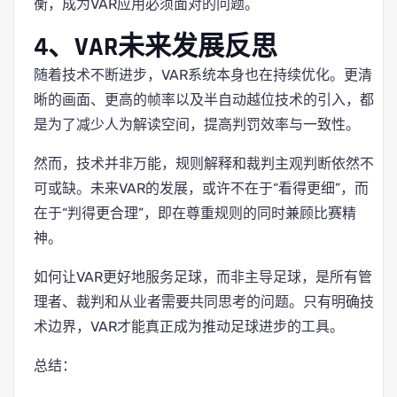
衡，成为VAR应用必须面对的问题。
4、VAR未来发展反思
随着技术不断进步，VAR系统本身也在持续优化。更清
晰的画面、更高的帧率以及半自动越位技术的引入，都
是为了减少人为解读空间，提高判罚效率与一致性。
然而，技术并非万能，规则解释和裁判主观判断依然不
可或缺。未来VAR的发展，或许不在于“看得更细”，而
在于“判得更合理”，即在尊重规则的同时兼顾比赛精
神。
如何让VAR更好地服务足球，而非主导足球，是所有管
理者、裁判和从业者需要共同思考的问题。只有明确技
术边界，VAR才能真正成为推动足球进步的工具。
总结：