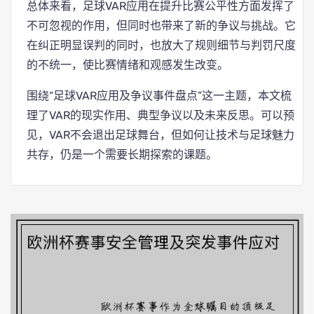
总体来看，足球VAR应用在提升比赛公平性方面发挥了
不可忽视的作用，但同时也带来了新的争议与挑战。它
在纠正明显误判的同时，也放大了规则细节与判罚尺度
的不统一，使比赛情绪和观感发生改变。
围绕“足球VAR应用及争议事件盘点”这一主题，本文梳
理了VAR的现实作用、典型争议以及未来反思。可以预
见，VAR不会退出足球舞台，但如何让技术与足球魅力
共存，仍是一个需要长期探索的课题。