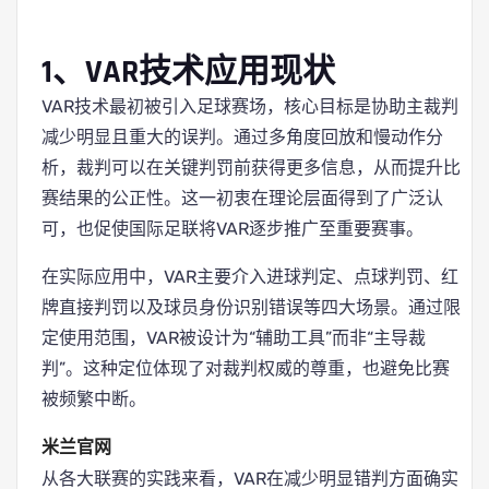
1、VAR技术应用现状
VAR技术最初被引入足球赛场，核心目标是协助主裁判
减少明显且重大的误判。通过多角度回放和慢动作分
析，裁判可以在关键判罚前获得更多信息，从而提升比
赛结果的公正性。这一初衷在理论层面得到了广泛认
可，也促使国际足联将VAR逐步推广至重要赛事。
在实际应用中，VAR主要介入进球判定、点球判罚、红
牌直接判罚以及球员身份识别错误等四大场景。通过限
定使用范围，VAR被设计为“辅助工具”而非“主导裁
判”。这种定位体现了对裁判权威的尊重，也避免比赛
被频繁中断。
米兰官网
从各大联赛的实践来看，VAR在减少明显错判方面确实