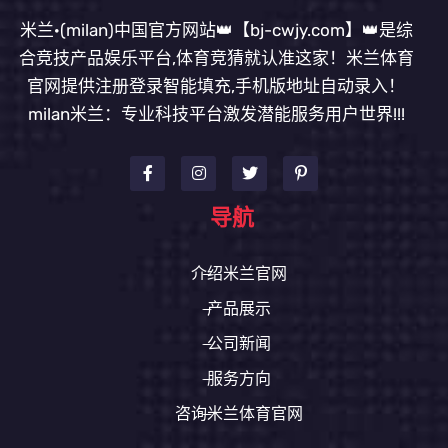
米兰·(milan)中国官方网站👑【bj-cwjy.com】👑是综
合竞技产品娱乐平台,体育竞猜就认准这家！米兰体育
官网提供注册登录智能填充,手机版地址自动录入！
milan米兰：专业科技平台激发潜能服务用户世界!!!
导航
介绍米兰官网
产品展示
公司新闻
服务方向
咨询米兰体育官网