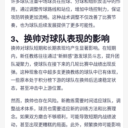
许多球队注重中场球员在控球、分球和组织反击中的作
用，通过调整传球路线和站位，增加中场控制力，保证
攻防转换更加流畅。这种战术调整不仅改善了比赛节
奏，也为球队后续发展提供了更多可能性。
3、换帅对球队表现的影响
换帅对球队短期和长期表现均产生显著影响。在短期
内，新任教练往往通过“新鲜感”激发球员斗志，提升团
队凝聚力，使球队在接下来的几轮比赛中战绩出现反
弹。这种现象在中超多支更换教练的球队中已有体现，
一些原本处于积分榜下游的球队在换帅后迅速稳定状
态，甚至冲击中上游位置。
然而，换帅也存在风险。新教练需要时间适应球队，调
整战术体系，球员也需要适应新的训练方法和比赛理
念。如果双方磨合不够顺利，可能导致短期内战绩波
动，甚至出现更糟糕的局面。此外，频繁换帅可能影响