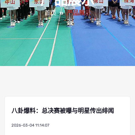
产品展示
首页
产品展示
八卦爆料：总决赛被曝与明星传出绯闻
2026-03-04 11:14:07