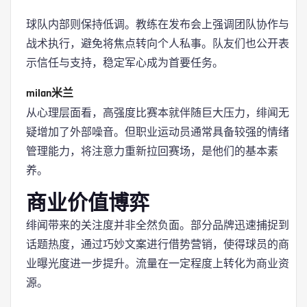
球队内部则保持低调。教练在发布会上强调团队协作与
战术执行，避免将焦点转向个人私事。队友们也公开表
示信任与支持，稳定军心成为首要任务。
milan米兰
从心理层面看，高强度比赛本就伴随巨大压力，绯闻无
疑增加了外部噪音。但职业运动员通常具备较强的情绪
管理能力，将注意力重新拉回赛场，是他们的基本素
养。
商业价值博弈
绯闻带来的关注度并非全然负面。部分品牌迅速捕捉到
话题热度，通过巧妙文案进行借势营销，使得球员的商
业曝光度进一步提升。流量在一定程度上转化为商业资
源。