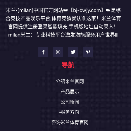
米兰·(milan)中国官方网站👑【bj-cwjy.com】👑是综
合竞技产品娱乐平台,体育竞猜就认准这家！米兰体育
官网提供注册登录智能填充,手机版地址自动录入！
milan米兰：专业科技平台激发潜能服务用户世界!!!
导航
介绍米兰官网
产品展示
公司新闻
服务方向
咨询米兰体育官网