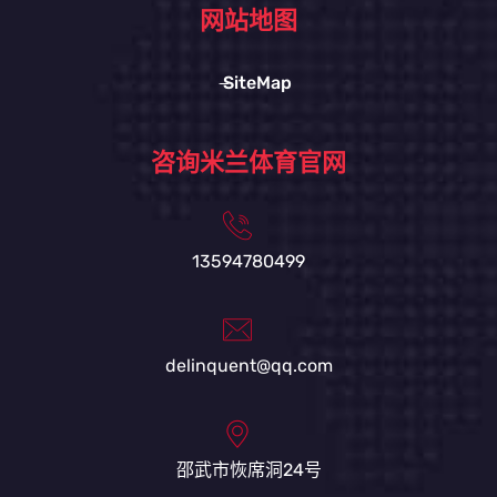
网站地图
SiteMap
咨询米兰体育官网
13594780499
delinquent@qq.com
邵武市恢席洞24号