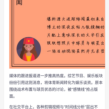
媒体的跟进报道进一步推高热度。综艺节目、娱乐板块
纷纷引用这则消息，将体育新闻转化为娱乐谈资。原本
围绕战术布置与球员状态的讨论，被“感情线”抢占版
面。
在社交平台上，各种剪辑视频与“时间线分析”层出不