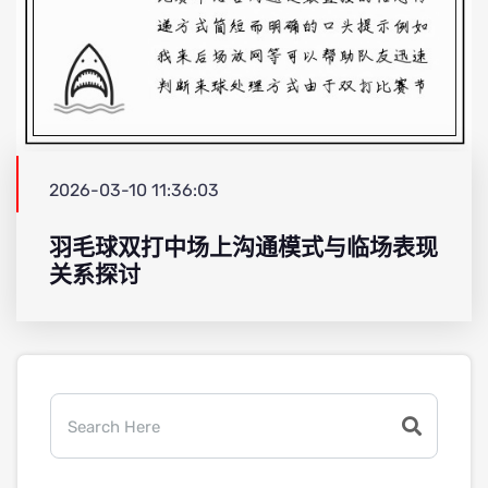
2026-03-10 11:36:03
羽毛球双打中场上沟通模式与临场表现
关系探讨