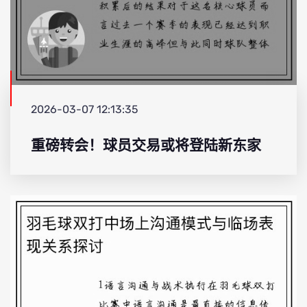
2026-03-07 12:13:35
重磅转会！球员交易或将登陆新东家