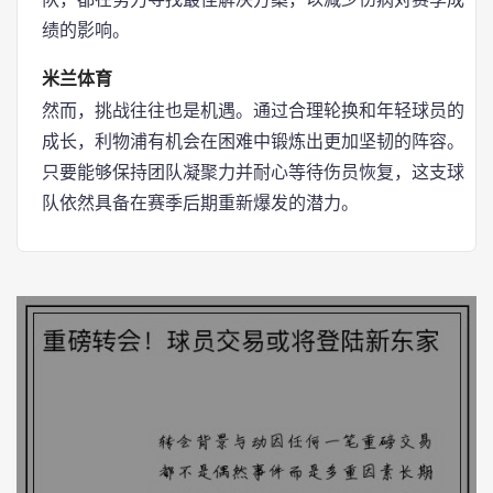
绩的影响。
米兰体育
然而，挑战往往也是机遇。通过合理轮换和年轻球员的
成长，利物浦有机会在困难中锻炼出更加坚韧的阵容。
只要能够保持团队凝聚力并耐心等待伤员恢复，这支球
队依然具备在赛季后期重新爆发的潜力。