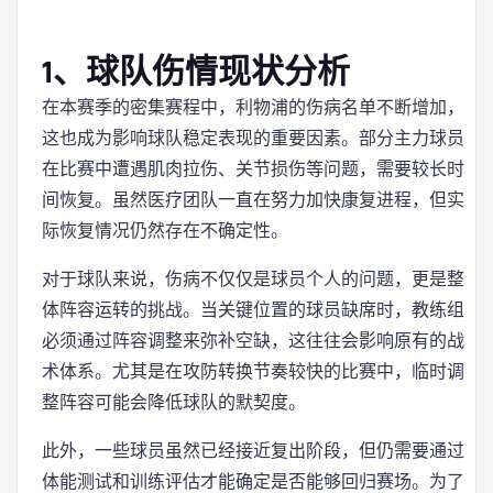
1、球队伤情现状分析
在本赛季的密集赛程中，利物浦的伤病名单不断增加，
这也成为影响球队稳定表现的重要因素。部分主力球员
在比赛中遭遇肌肉拉伤、关节损伤等问题，需要较长时
间恢复。虽然医疗团队一直在努力加快康复进程，但实
际恢复情况仍然存在不确定性。
对于球队来说，伤病不仅仅是球员个人的问题，更是整
体阵容运转的挑战。当关键位置的球员缺席时，教练组
必须通过阵容调整来弥补空缺，这往往会影响原有的战
术体系。尤其是在攻防转换节奏较快的比赛中，临时调
整阵容可能会降低球队的默契度。
此外，一些球员虽然已经接近复出阶段，但仍需要通过
体能测试和训练评估才能确定是否能够回归赛场。为了