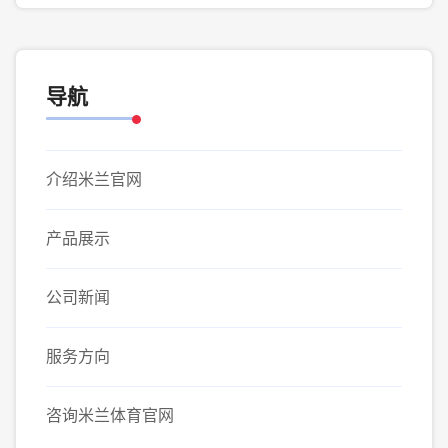
导航
介绍米兰官网
产品展示
公司新闻
服务方向
咨询米兰体育官网