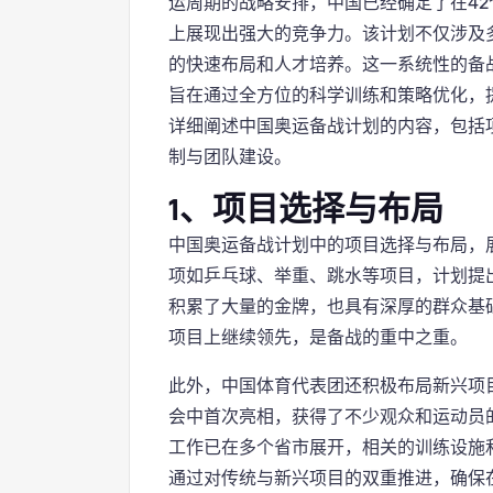
运周期的战略安排，中国已经确定了在4
上展现出强大的竞争力。该计划不仅涉及
的快速布局和人才培养。这一系统性的备
旨在通过全方位的科学训练和策略优化，
详细阐述中国奥运备战计划的内容，包括
制与团队建设。
1、项目选择与布局
中国奥运备战计划中的项目选择与布局，
项如乒乓球、举重、跳水等项目，计划提
积累了大量的金牌，也具有深厚的群众基
项目上继续领先，是备战的重中之重。
此外，中国体育代表团还积极布局新兴项
会中首次亮相，获得了不少观众和运动员
工作已在多个省市展开，相关的训练设施
通过对传统与新兴项目的双重推进，确保