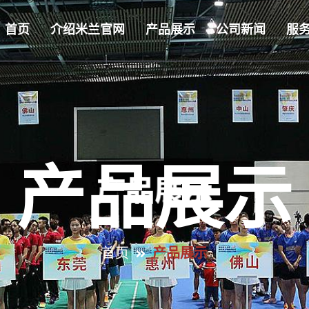
首页
介绍米兰官网
产品展示
公司新闻
服
产品展示
首页
产品展示