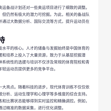
奥运备战计划还对一些奥运项目进行了细致的调整。
，但仍然有极大的潜力可挖掘。为此，相关的备战队
并通过大数据分析、国际交流等方式，提升运动员在
持
技水平的核心。人才的储备与发掘始终是中国体育的
拔和培养上投入了大量资源，致力于从基层挖掘潜
种系统性的选拔与培训不仅涉及常规的体育院校和青
年轻运动员提供更多的竞争平台。
一大亮点。随着科技的进步，现代体育训练不仅仅依
据分析、运动生理学和心理学等多维度的综合支持。
练和比赛状态能够得到实时监控和精确调控。例如，
通过精准的数据采集，进行优化调整。