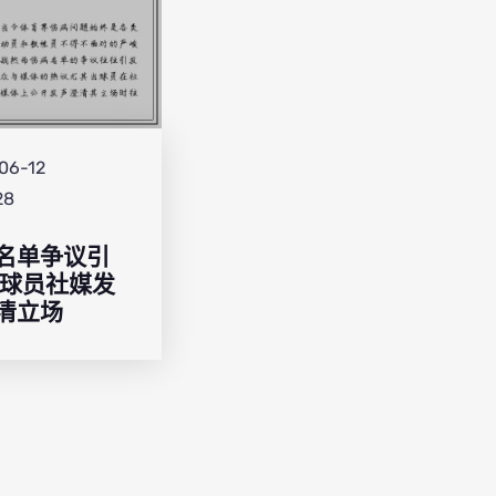
06-12
28
名单争议引
 球员社媒发
清立场