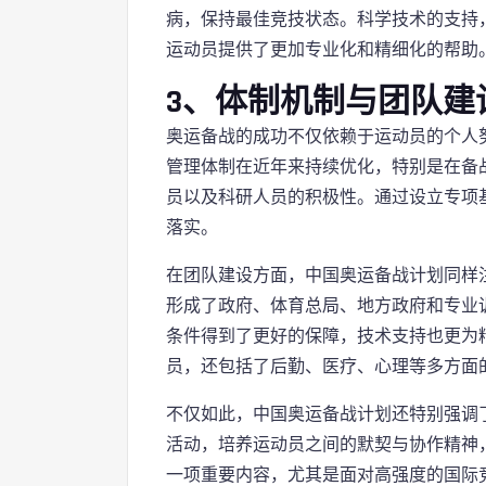
病，保持最佳竞技状态。科学技术的支持
运动员提供了更加专业化和精细化的帮助
3、体制机制与团队建
奥运备战的成功不仅依赖于运动员的个人
管理体制在近年来持续优化，特别是在备
员以及科研人员的积极性。通过设立专项
落实。
在团队建设方面，中国奥运备战计划同样
形成了政府、体育总局、地方政府和专业
条件得到了更好的保障，技术支持也更为
员，还包括了后勤、医疗、心理等多方面
不仅如此，中国奥运备战计划还特别强调
活动，培养运动员之间的默契与协作精神
一项重要内容，尤其是面对高强度的国际