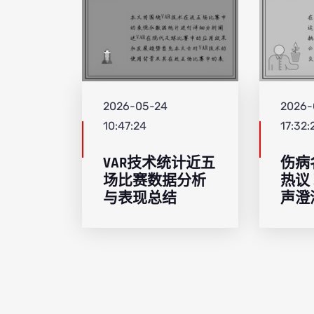
2026-05-24
2026-
10:47:24
17:32:
VAR技术统计近五
伤病
场比赛数据分析
热议
与表现总结
声澄