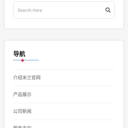
导航
介绍米兰官网
产品展示
公司新闻