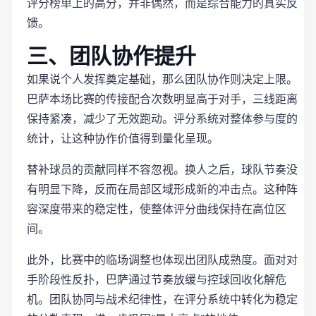
评分榜单上的高分，并非偶然，而是综合能力的真实反
馈。
三、团队协作提升
如果说个人发挥奠定基础，那么团队协作则决定上限。
巴萨本场比赛的传接配合次数明显高于对手，三线距离
保持紧凑，减少了无效跑动。评分系统对整体参与度的
统计，让这种协作价值得到量化呈现。
替补球员的贡献同样不容忽视。换人之后，球队节奏没
有明显下降，反而在局部区域形成新的冲击点。这种阵
容深度带来的稳定性，使整体评分曲线保持在高位区
间。
此外，比赛中的临场调整也体现出团队成熟度。面对对
手阶段性反扑，巴萨通过节奏放缓与控球回收化解危
机。团队协同与战术纪律性，在评分系统中转化为稳定